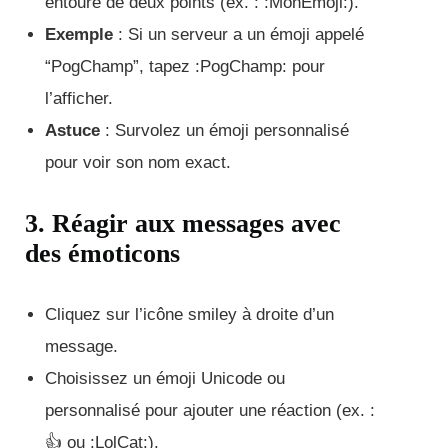
entouré de deux points (ex. : :MonEmoji:).
Exemple
: Si un serveur a un émoji appelé
“PogChamp”, tapez :PogChamp: pour
l’afficher.
Astuce
: Survolez un émoji personnalisé
pour voir son nom exact.
3. Réagir aux messages avec
des émoticons
Cliquez sur l’icône smiley à droite d’un
message.
Choisissez un émoji Unicode ou
personnalisé pour ajouter une réaction (ex. :
👍 ou :LolCat:).