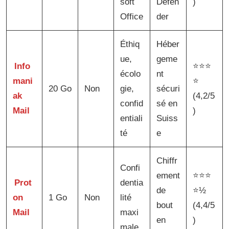
soft
Defen
)
Office
der
Éthiq
Héber
ue,
geme
Info
⭐⭐⭐
écolo
nt
mani
⭐
20 Go
Non
gie,
sécuri
ak
(4,2/5
confid
sé en
Mail
)
entiali
Suiss
té
e
Chiffr
Confi
ement
⭐⭐⭐
Prot
dentia
de
⭐½
on
1 Go
Non
lité
bout
(4,4/5
Mail
maxi
en
)
male