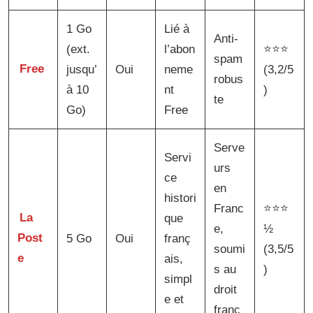
1 Go
Lié à
Anti-
(ext.
l’abon
⭐⭐⭐
spam
Free
jusqu’
Oui
neme
(3,2/5
robus
à 10
nt
)
te
Go)
Free
Serve
Servi
urs
ce
en
histori
Franc
⭐⭐⭐
La
que
e,
½
Post
5 Go
Oui
franç
soumi
(3,5/5
e
ais,
s au
)
simpl
droit
e et
franç