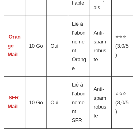
fiable
ais
Lié à
l’abon
Anti-
Oran
⭐⭐⭐
neme
spam
ge
10 Go
Oui
(3,0/5
nt
robus
Mail
)
Orang
te
e
Lié à
Anti-
l’abon
⭐⭐⭐
SFR
spam
10 Go
Oui
neme
(3,0/5
Mail
robus
nt
)
te
SFR