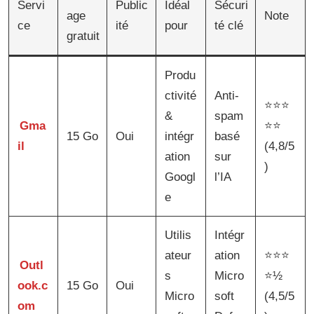
Servi
Public
Idéal
Sécuri
age
Note
ce
ité
pour
té clé
gratuit
Produ
ctivité
Anti-
⭐⭐⭐
&
spam
Gma
⭐⭐
15 Go
Oui
intégr
basé
il
(4,8/5
ation
sur
)
Googl
l’IA
e
Utilis
Intégr
ateur
ation
⭐⭐⭐
Outl
s
Micro
⭐½
ook.c
15 Go
Oui
Micro
soft
(4,5/5
om