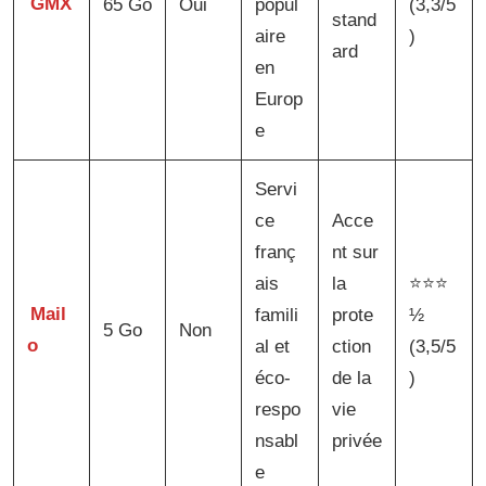
GMX
65 Go
Oui
popul
(3,3/5
stand
aire
)
ard
en
Europ
e
Servi
ce
Acce
franç
nt sur
ais
la
⭐⭐⭐
Mail
famili
prote
½
5 Go
Non
o
al et
ction
(3,5/5
éco-
de la
)
respo
vie
nsabl
privée
e