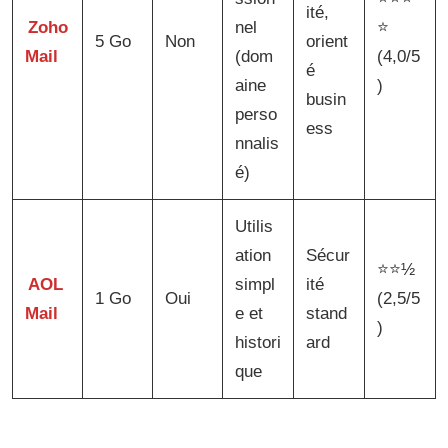
ité,
Zoho
nel
⭐
5 Go
Non
orient
Mail
(dom
(4,0/5
é
aine
)
busin
perso
ess
nnalis
é)
Utilis
ation
Sécur
⭐⭐½
AOL
simpl
ité
1 Go
Oui
(2,5/5
Mail
e et
stand
)
histori
ard
que