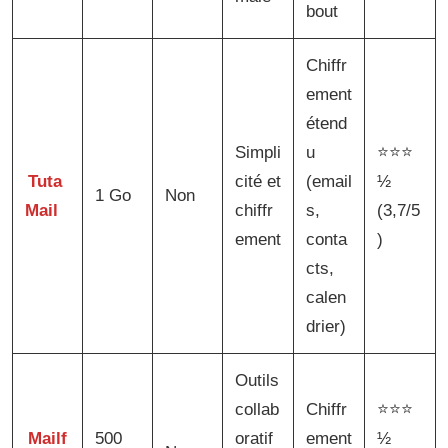
bout
Chiffr
ement
étend
Simpli
u
⭐⭐⭐
Tuta
cité et
(email
½
1 Go
Non
Mail
chiffr
s,
(3,7/5
ement
conta
)
cts,
calen
drier)
Outils
collab
Chiffr
⭐⭐⭐
Mailf
500
oratif
ement
½