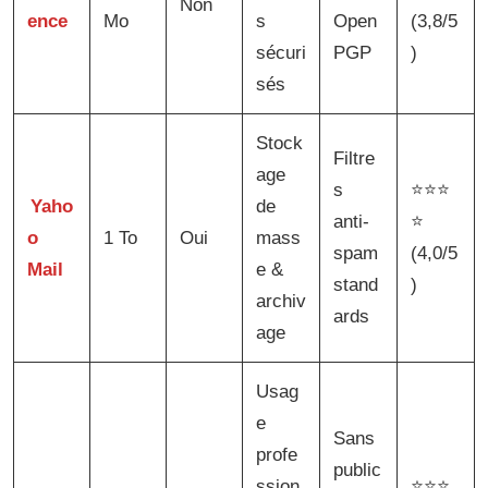
Non
ence
Mo
s
Open
(3,8/5
sécuri
PGP
)
sés
Stock
Filtre
age
s
⭐⭐⭐
Yaho
de
anti-
⭐
o
1 To
Oui
mass
spam
(4,0/5
Mail
e &
stand
)
archiv
ards
age
Usag
e
Sans
profe
public
ssion
⭐⭐⭐