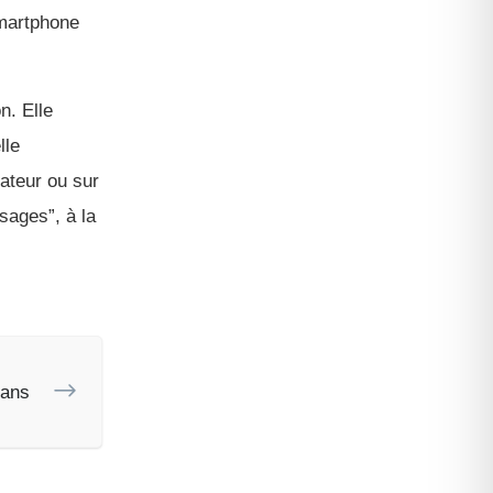
smartphone
n. Elle
lle
nateur ou sur
sages”, à la
dans