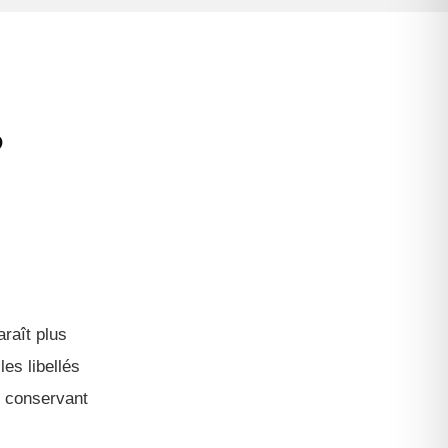
?
araît plus
es libellés
n conservant