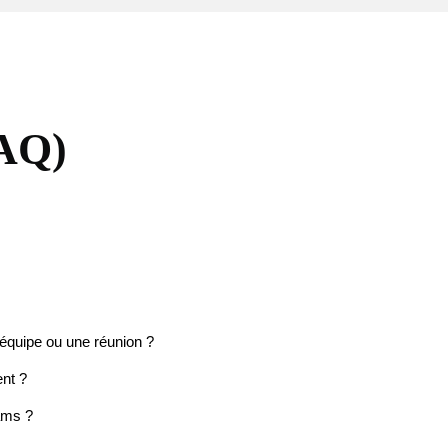
FAQ)
équipe ou une réunion ?
ent ?
ams ?