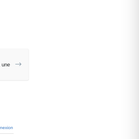
 une
nexion