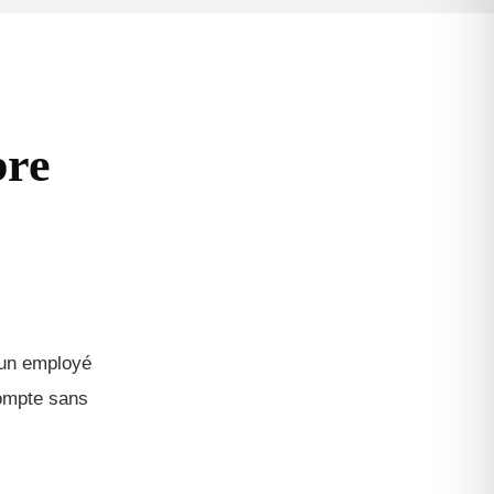
bre
’un employé
compte sans