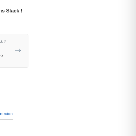
ns Slack !
ck ?
 ?
nexion