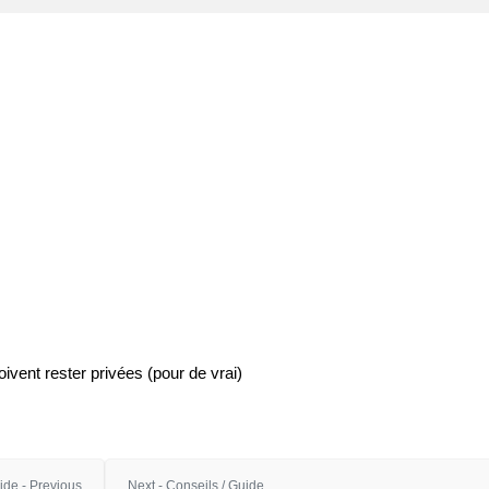
vent rester privées (pour de vrai)
ide - Previous
Next - Conseils / Guide