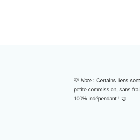
💡
Note
: Certains liens sont
petite commission, sans fra
100% indépendant ! 🤝