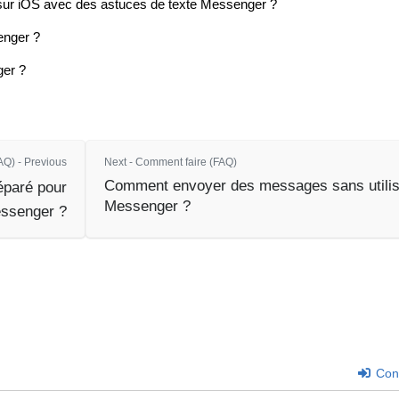
sur iOS avec des astuces de texte Messenger ?
enger ?
er ?
Q) - Previous
Next - Comment faire (FAQ)
Comment envoyer des messages sans utilis
éparé pour
Messenger ?
ssenger ?
Con