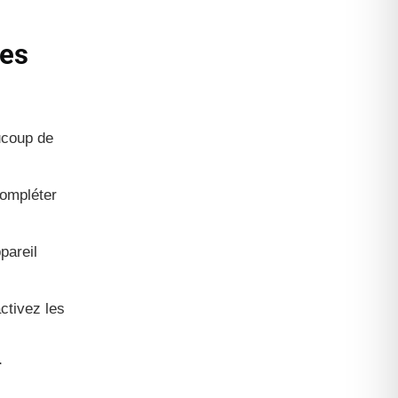
les
ucoup de
ompléter
pareil
ctivez les
r