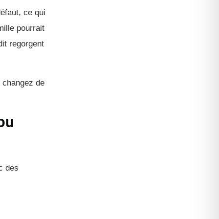
faut, ce qui
ille pourrait
it regorgent
us changez de
ou
ec des