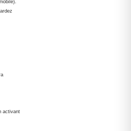
mobile).
gardez
ra
n activant