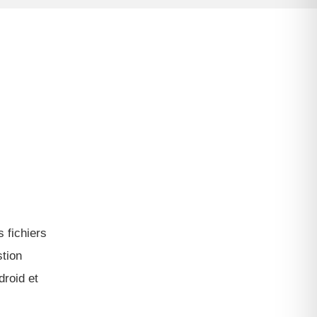
 fichiers
stion
droid et