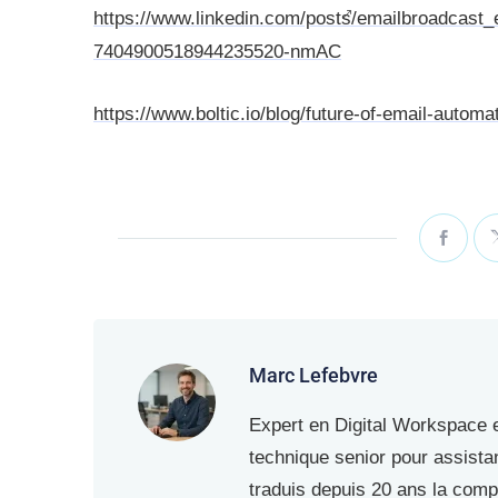
https://www.linkedin.com/posts/emailbroadcast_e
7404900518944235520-nmAC
https://www.boltic.io/blog/future-of-email-automa
Marc Lefebvre
Expert en Digital Workspace et
technique senior pour assista
traduis depuis 20 ans la comp