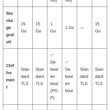
Go)
Go)
Sto
cka
15
15
1
15
ge
1 Go
—
Go
Go
Go
Go
grat
uit
✅
De
✅
Chif
Stan
Stan
bout
De
Stan
Stan
fre
dard
dard
en
bout
dard
dard
men
TLS
TLS
bout
en
TLS
TLS
t
(PG
bout
P)