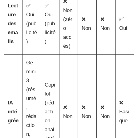
❌
Lect
✅
✅
Non
ure
Oui
Oui
(zér
❌
❌
✅
des
(pub
(pub
o
Non
Non
Oui
ema
licité
licité
acc
ils
)
)
ès)
Ge
mini
3
Copi
(rés
lot
umé
IA
(réd
❌
,
❌
❌
❌
inté
acti
Basi
réda
Non
Non
Non
grée
on,
que
ctio
anal
n,