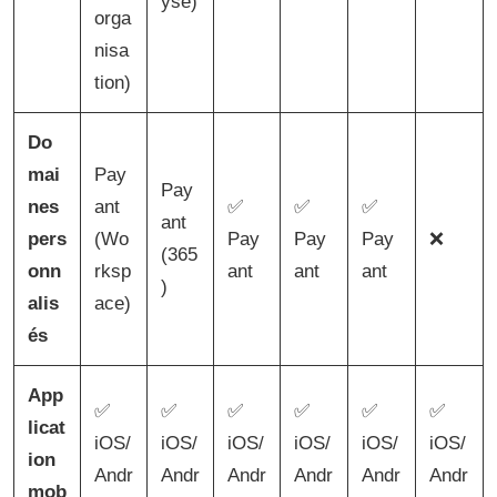
yse)
orga
nisa
tion)
Do
mai
Pay
Pay
nes
ant
✅
✅
✅
ant
pers
(Wo
Pay
Pay
Pay
❌
(365
onn
rksp
ant
ant
ant
)
alis
ace)
és
App
✅
✅
✅
✅
✅
✅
licat
iOS/
iOS/
iOS/
iOS/
iOS/
iOS/
ion
Andr
Andr
Andr
Andr
Andr
Andr
mob