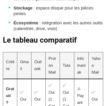
Stockage
: espace disque pour les pièces
jointes
Écosystème
: intégration avec les autres outils
(calendrier, drive, visio)
Le tableau comparatif
Prot
Info
Yaho
Critè
Gma
Outl
on
Tuta
mani
o
re
il
ook
Mail
ak
Mail
✅
✅
Grat
⚠️
✅
✅
Oui
Oui
✅
uit
Pay
Oui
Oui
(1
(1
Oui
?
ant