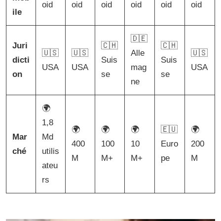
oid
oid
oid
oid
oid
oid
ile
🇩🇪
Juri
🇨🇭
🇨🇭
🇺🇸
🇺🇸
Alle
🇺🇸
dicti
Suis
Suis
USA
USA
mag
USA
on
se
se
ne
🌍
1,8
🌍
🌍
🌍
🇪🇺
🌍
Mar
Md
400
100
10
Euro
200
ché
utilis
M
M+
M+
pe
M
ateu
rs