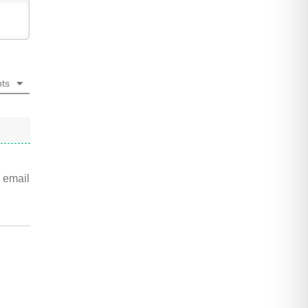
nts
 email