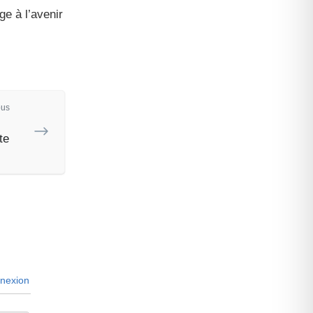
ge à l’avenir
ous
te
nexion