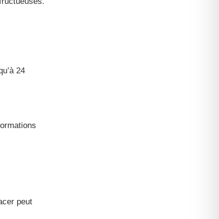
fructueuses.
qu’à 24
formations
acer peut