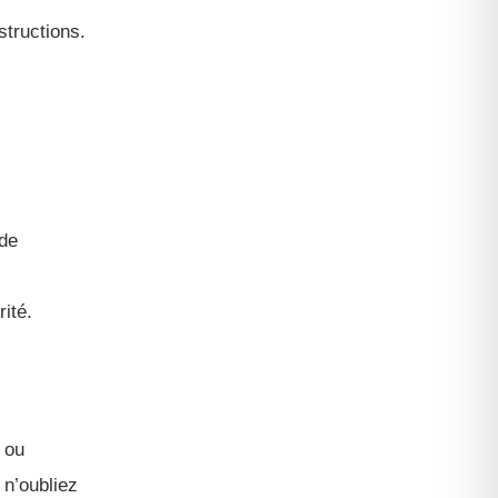
structions.
 de
ité.
n ou
 n’oubliez