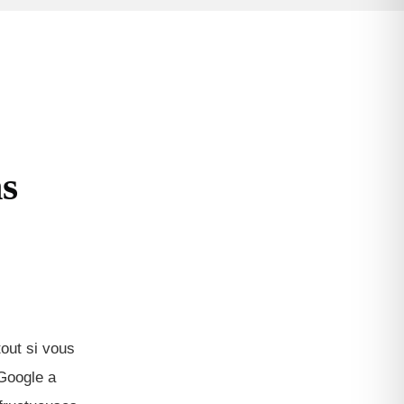
ns
tout si vous
 Google a