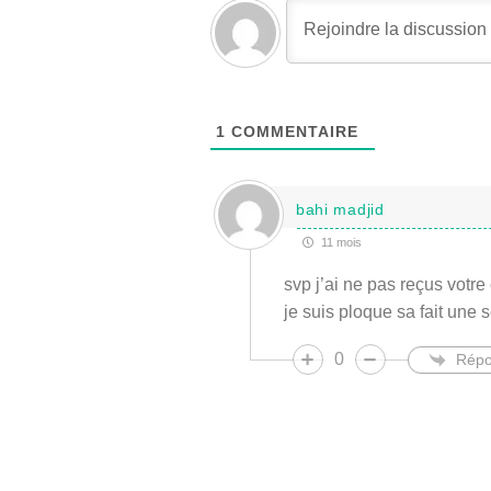
1
COMMENTAIRE
bahi madjid
11 mois
svp j’ai ne pas reçus vot
je suis ploque sa fait une
0
Répo