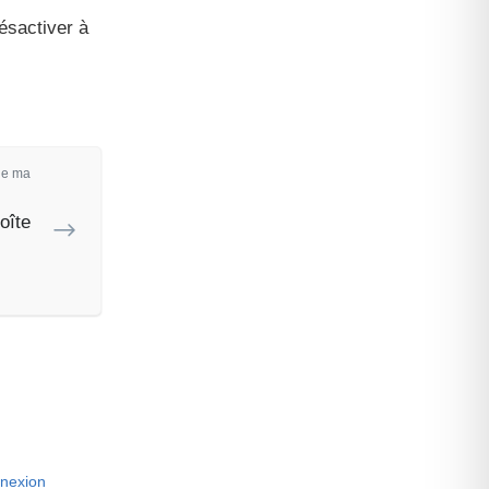
ésactiver à
de ma
oîte
nexion