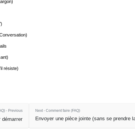
jargon)
”)
 Conversation)
ails
sant)
l résiste)
Q) - Previous
Next - Comment faire (FAQ)
Envoyer une pièce jointe (sans se prendre la
 démarrer