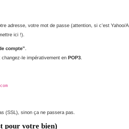
tre adresse, votre mot de passe (attention, si c’est Yahoo/A
ttre ici !).
de compte”
.
et changez-le impérativement en
POP3
.
com
as (SSL), sinon ça ne passera pas.
t pour votre bien)