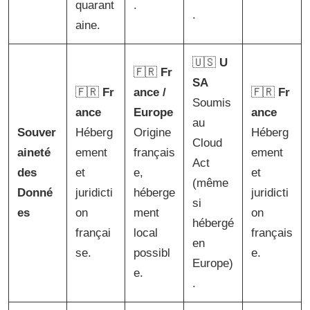
quarant
.
.
aine.
🇺🇸
U
🇫🇷
Fr
SA
🇫🇷
Fr
ance /
🇫🇷
Fr
Soumis
ance
Europe
ance
au
Souver
Héberg
Origine
Héberg
Cloud
aineté
ement
français
ement
Act
des
et
e,
et
(même
Donné
juridicti
héberge
juridicti
si
es
on
ment
on
hébergé
françai
local
français
en
se.
possibl
e.
Europe)
e.
.