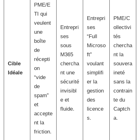
PME/E
TI qui
Entrepri
PME/C
veulent
Entrepri
ses
ollectivi
une
ses
“Full
tés
boîte
sous
Microso
chercha
de
M365
ft”
nt la
récepti
Cible
chercha
voulant
souvera
on
Idéale
nt une
simplifi
ineté
“vide
sécurité
er la
sans la
de
invisibl
gestion
contrain
spam”
e et
des
te du
et
fluide.
licence
Captch
accepte
s.
a.
nt la
friction.