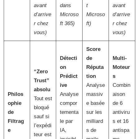
avant
dans
t
avant
d’arrive
Microso
Microso
d’arrive
r chez
ft 365)
ft)
r chez
vous)
vous)
Score
Détecti
de
Multi-
on
Réputa
Moteur
“Zero
Prédict
tion
s
Trust”
ive
Analyse
Combin
absolu
Philos
Analyse
massiv
aison
Tout est
ophie
compor
e basée
de 6
bloqué
de
tementa
sur les
antiviru
sauf si
Filtrag
le par
milliard
s et 16
l’expédi
e
IA,
s de
antispa
teur est