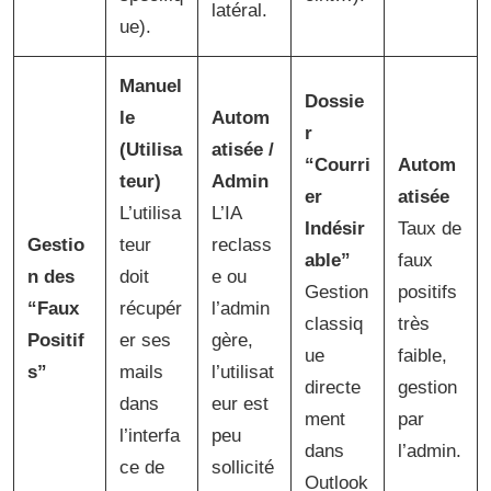
latéral.
ue).
Manuel
Dossie
le
Autom
r
(Utilisa
atisée /
“Courri
Autom
teur)
Admin
er
atisée
L’utilisa
L’IA
Indésir
Taux de
Gestio
teur
reclass
able”
faux
n des
doit
e ou
Gestion
positifs
“Faux
récupér
l’admin
classiq
très
Positif
er ses
gère,
ue
faible,
s”
mails
l’utilisat
directe
gestion
dans
eur est
ment
par
l’interfa
peu
dans
l’admin.
ce de
sollicité
Outlook