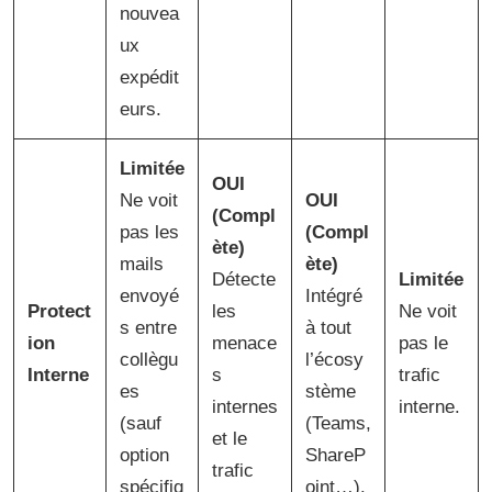
nouvea
ux
expédit
eurs.
Limitée
OUI
Ne voit
OUI
(Compl
pas les
(Compl
ète)
mails
ète)
Détecte
Limitée
envoyé
Intégré
Protect
les
Ne voit
s entre
à tout
ion
menace
pas le
collègu
l’écosy
Interne
s
trafic
es
stème
internes
interne.
(sauf
(Teams,
et le
option
ShareP
trafic
spécifiq
oint…).