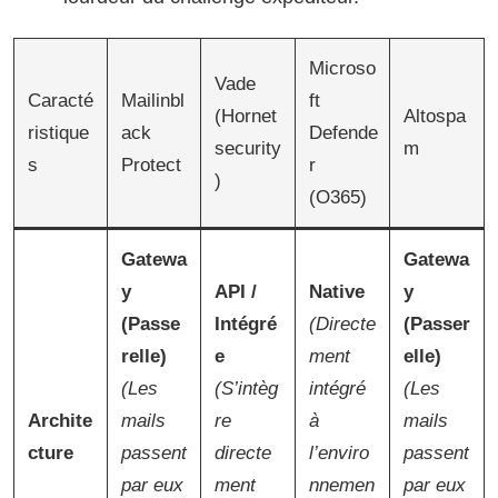
Microso
Vade
Caracté
Mailinbl
ft
(Hornet
Altospa
ristique
ack
Defende
security
m
s
Protect
r
)
(O365)
Gatewa
Gatewa
y
API /
Native
y
(Passe
Intégré
(Directe
(Passer
relle)
e
ment
elle)
(Les
(S’intèg
intégré
(Les
Archite
mails
re
à
mails
cture
passent
directe
l’enviro
passent
par eux
ment
nnemen
par eux