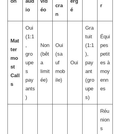
on
aud
vid
erg
cra
r
io
éo
é
n
Oui
Gra
(1:1
tuit
Équi
Mat
,
Non
Oui
(1:1
pes
ter
gro
(bêt
(sa
),
petit
mo
upe
a
uf
Oui
pay
es à
st
s
limit
mob
ant
moy
Call
pay
ée)
ile)
(gro
enn
s
ants
upe
es
)
s)
Réu
nion
s