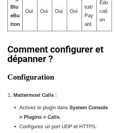
Édu
Blu
tuit/
Oui
Oui
Oui
Oui
cati
eBu
Pay
on
tton
ant
Comment configurer et
dépanner ?
Configuration
Mattermost Calls
:
Activez le plugin dans
System Console
> Plugins > Calls
.
Configurez un port UDP et HTTPS.