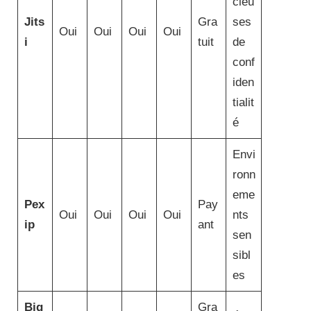
cieu
Jits
Gra
ses
Oui
Oui
Oui
Oui
i
tuit
de
conf
iden
tialit
é
Envi
ronn
eme
Pex
Pay
Oui
Oui
Oui
Oui
nts
ip
ant
sen
sibl
es
Big
Gra