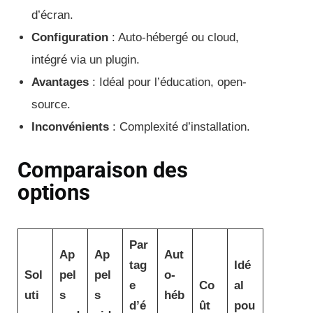
d’écran.
Configuration
: Auto-hébergé ou cloud,
intégré via un plugin.
Avantages
: Idéal pour l’éducation, open-
source.
Inconvénients
: Complexité d’installation.
Comparaison des
options
Par
Ap
Ap
Aut
tag
Idé
Sol
pel
pel
o-
e
Co
al
uti
s
s
héb
d’é
ût
pou