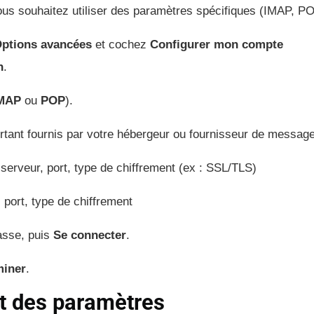
vous souhaitez utiliser des paramètres spécifiques (IMAP, P
ptions avancées
et cochez
Configurer mon compte
n
.
MAP
ou
POP
).
rtant fournis par votre hébergeur ou fournisseur de message
serveur, port, type de chiffrement (ex : SSL/TLS)
 port, type de chiffrement
asse, puis
Se connecter
.
miner
.
nt des paramètres