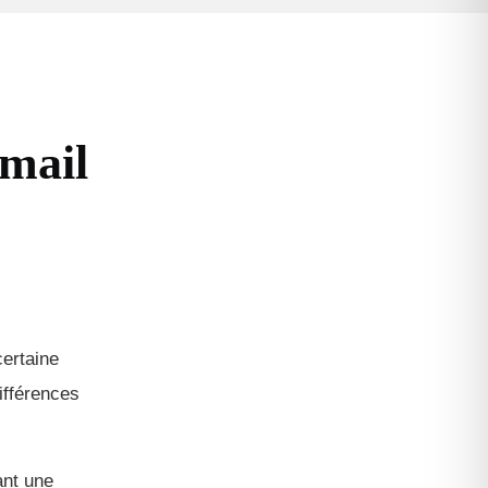
tmail
certaine
ifférences
ant une