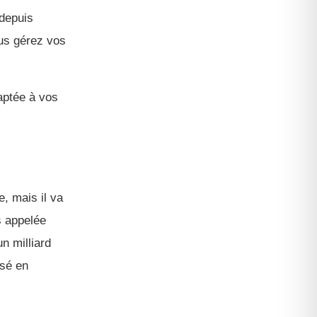
 depuis
ous gérez vos
daptée à vos
e, mais il va
s appelée
n milliard
isé en