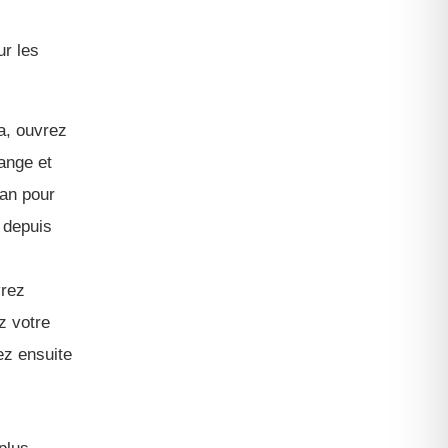
ur les
a, ouvrez
ange et
ran pour
 depuis
vrez
z votre
ez ensuite