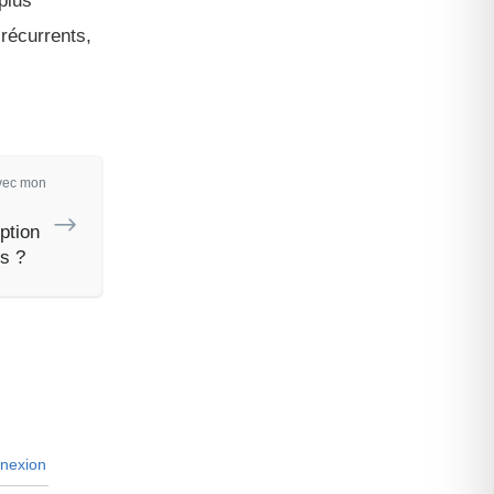
plus
récurrents,
avec mon
ption
s ?
nexion