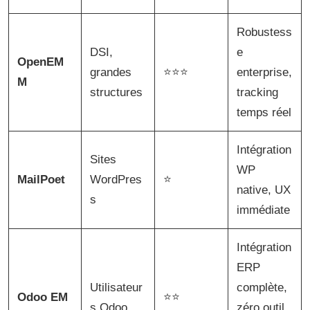
Robustess
DSI,
e
OpenEM
grandes
⭐⭐⭐
enterprise,
M
structures
tracking
temps réel
Intégration
Sites
WP
MailPoet
WordPres
⭐
native, UX
s
immédiate
Intégration
ERP
Utilisateur
complète,
Odoo EM
⭐⭐
s Odoo
zéro outil