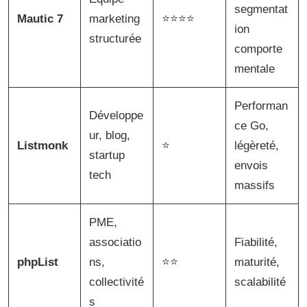
segmentat
Mautic 7
marketing
⭐⭐⭐⭐
ion
structurée
comporte
mentale
Performan
Développe
ce Go,
ur, blog,
Listmonk
⭐
légèreté,
startup
envois
tech
massifs
PME,
associatio
Fiabilité,
phpList
ns,
⭐⭐
maturité,
collectivité
scalabilité
s